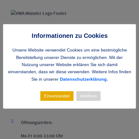
Die VWA Münster ist Mitglied des Bundesverbands
Informationen zu Cookies
Deutscher Verwaltungs- und Wirtschaftsakademien mit
über 30 anderen Akademien in Deutschland und
Unsere Website verwendet Cookies um eine bestmögliche
zahlreichen weiteren Studienorten. Seit über 100 Jahren
Bereitstellung unserer Dienste zu ermöglichen. Mit der
wird hier Personal aus Wirtschaft und Verwaltung mit
Nutzung unserer Website erklären Sie sich damit
Studienangeboten qualifiziert.
einverstanden, dass wir diese verwenden. Weitere Infos finden
Sie in unserer
Datenschutzerklärung.
Headline
Einverstanden
Ablehnen
Standort
Öffnungszeiten:
Mo-Fr 8:00-13:00 Uhr